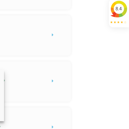
8.4
N?
?