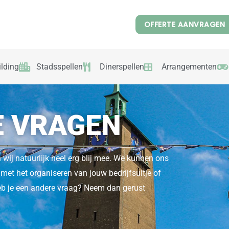
OFFERTE AANVRAGEN
lding
Stadsspellen
Dinerspellen
Arrangementen
E VRAGEN
n wij natuurlijk heel erg blij mee. We kunnen ons
 met het organiseren van jouw bedrijfsuitje of
eb je een andere vraag? Neem dan gerust