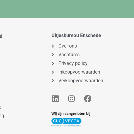
Uitjesbureau Enschede
od
Over ons
Vacatures
Privacy policy
Inkoopvoorwaarden
Verkoopvoorwaarden
L
I
F
i
n
a
e
n
s
c
k
t
e
ng
e
a
b
d
g
o