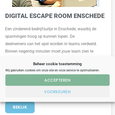
DIGITAL ESCAPE ROOM ENSCHEDE
Een zinderend
bedrijfsuitje
in Enschede,
waarbij de
spanningen hoog op kunnen lopen
.
De
deelnemers
van
het spel worden in teams verdeeld.
Binnen negentig minuten moet jouw team zien te
ontsnappen uit de Digital Escape Room. Terwijl jij en je
Beheer cookie toestemming
teamgenoten de hersens kraken om de oplossing te
Wij gebruiken cookies om onze site en onze service te optimaliseren.
vinden, tikt de klok gestaag door. Overleg goed met je
ACCEPTEREN
teamgenoten hoe jullie tot de oplossing kunnen komen
en wees creatief.
VOORKEUREN
BEKIJK