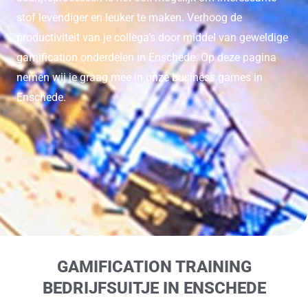
stof levendiger en leuker te maken. Verhoog de
productiviteit van je collega’s door middel van geweldige
gamification onderdelen in Enschede. Op deze pagina
nemen wij je graag mee in onze business games in
Enschede.
GAMIFICATION TRAINING
BEDRIJFSUITJE IN ENSCHEDE