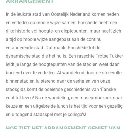
ARRANGEMENT
In de leukste stad van Oostelijk Nederland komen heden
en verleden
op mooie wijze samen. Enschede heeft een
rijke historie vol hoogte- en dieptepunten, maar heeft zich
altijd op
mooie
wijze aangepast aan de continu
veranderende stad. Dat maakt Enschede tot de
dynamische stad die het nu is.
Een rasechte Trotse Tukker
leidt je langs de hoogtepunten van de stad en weet daar
boeiend over te vertellen. Al wandelend door de sfeervolle
binnenstad en luisterend naar de verhalen van onze
stadsgids komt de boeie
nde geschiedenis van ‘
Eanske
’
echt tot leven! Na de wandeling, een museumbezoek naar
keuze en een uitgebreide lunch is het tijd voor een gezellig
en uitdagend stadsspel met
je
collega’s!
HOE ZIET HET
ARRANGEMENT
GENIET VAN