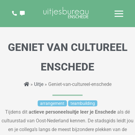
Ga
naar
de
inhoud
GENIET VAN CULTUREEL
ENSCHEDE
»
Uitje
» Geniet-van-cultureel-enschede
arrangement
teambuilding
Tijdens dit
actieve personeelsuitje
leer je Enschede
als dé
cultuurstad van Oost-Nederland kennen. De stadsgids leidt jou
en je collega’s langs de meest bijzondere plekken van de