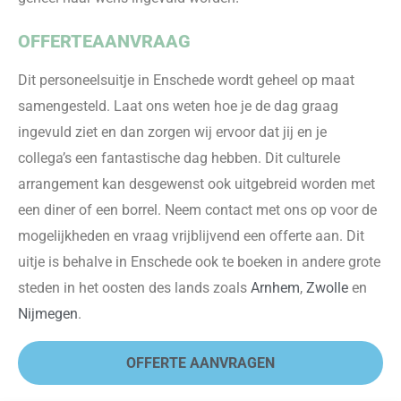
OFFERTEAANVRAAG
Dit personeelsuitje in Enschede
wordt geheel op maat
samengesteld. Laat ons weten hoe je de dag graag
ingevuld ziet en dan zorgen wij
ervoor
dat jij en je
collega’s een fantastische dag
hebben
.
Dit culturele
arrangement kan d
esgewenst ook
uitgebreid
worden
met
een diner of een borrel.
Neem contact met ons op voor de
mogelijkheden en vraag vrijblijvend een offerte aan.
Dit
uitje is behalve in Enschede ook te boeken in andere grote
steden in he
t oosten des lands zoals
Arnhem
,
Zwolle
en
Nijmegen
.
OFFERTE AANVRAGEN