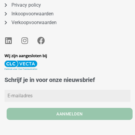
Privacy policy
Inkoopvoorwaarden
Verkoopvoorwaarden
L
I
F
i
n
a
n
s
c
k
t
e
e
a
b
d
g
o
Schrijf je in voor onze nieuwsbrief
i
r
o
n
a
k
m
AANMELDEN