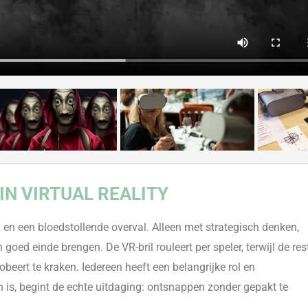
N VIRTUAL REALITY
en een bloedstollende overval. Alleen met strategisch denken,
oed einde brengen. De VR-bril rouleert per speler, terwijl de res
eert te kraken. Iedereen heeft een belangrijke rol en
n is, begint de echte uitdaging: ontsnappen zonder gepakt te