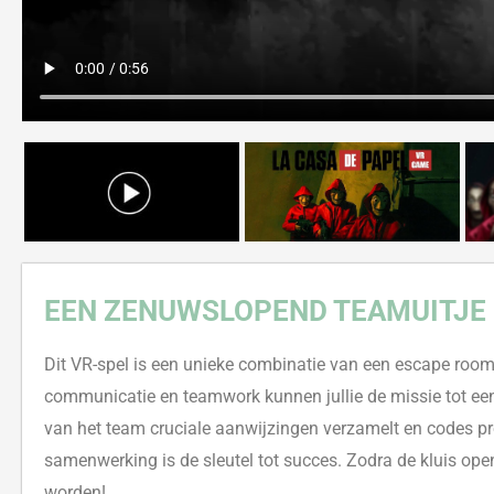
EEN ZENUWSLOPEND TEAMUITJE I
Dit VR-spel is een unieke combinatie van een escape room 
communicatie en teamwork kunnen jullie de missie tot een g
van het team cruciale aanwijzingen verzamelt en codes prob
samenwerking is de sleutel tot succes. Zodra de kluis ope
worden!