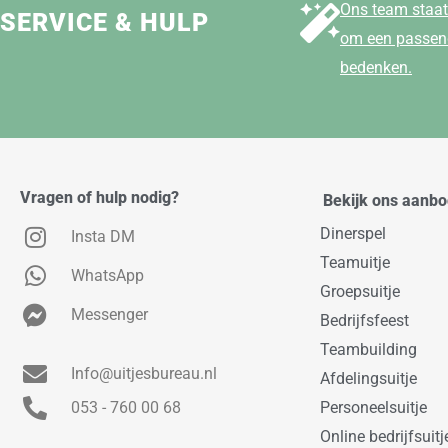
Ons team staat 
SERVICE & HULP
om een passend
bedenken.
Vragen of hulp nodig?
Bekijk ons aanb
Dinerspel
Insta DM
Teamuitje
WhatsApp
Groepsuitje
Messenger
Bedrijfsfeest
Teambuilding
Info@uitjesbureau.nl
Afdelingsuitje
053 - 760 00 68
Personeelsuitje
Online bedrijfsuitj