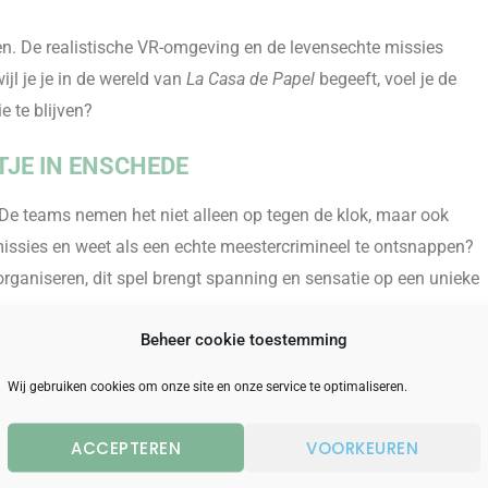
en. De realistische VR-omgeving en de levensechte missies
jl je je in de wereld van
La Casa de Papel
begeeft, voel je de
e te blijven?
TJE IN ENSCHEDE
 De teams nemen het niet alleen op tegen de klok, maar ook
e missies en weet als een echte meestercrimineel te ontsnappen?
t organiseren, dit spel brengt spanning en sensatie op een unieke
Beheer cookie toestemming
 in hartje Enschede. Combineer het avontuur met een borrel,
Wij gebruiken cookies om onze site en onze service te optimaliseren.
 in de stad. Denk bijvoorbeeld aan een afsluitend etentje aan de
Enschede.
ACCEPTEREN
VOORKEUREN