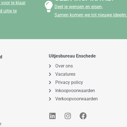
voor je klaar
Deel je wensen en eisen,
 uitje te
Samen komen we tot nieuwe ideeën
Uitjesbureau Enschede
od
Over ons
Vacatures
Privacy policy
Inkoopvoorwaarden
Verkoopvoorwaarden
L
I
F
i
n
a
e
n
s
c