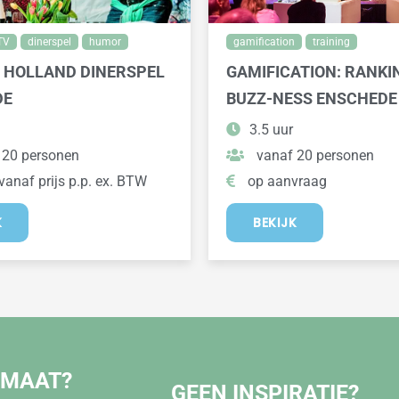
TV
dinerspel
humor
gamification
training
 HOLLAND DINERSPEL
GAMIFICATION: RANKI
DE
BUZZ-NESS ENSCHEDE
3.5 uur
 20 personen
vanaf 20 personen
vanaf prijs p.p. ex. BTW
op aanvraag
K
BEKIJK
 MAAT?
GEEN INSPIRATIE?