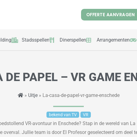
OFFERTE AANVRAGEN
lding
Stadsspellen
Dinerspellen
Arrangementen
A DE PAPEL – VR GAME E
»
Uitje
» La-casa-de-papel-vr-game-enschede
bekend van TV
VR
loedstollend VR-avontuur in Enschede? Stap in de wereld van
La 
e overval. Jullie team is door El Profesor geselecteerd om deel 