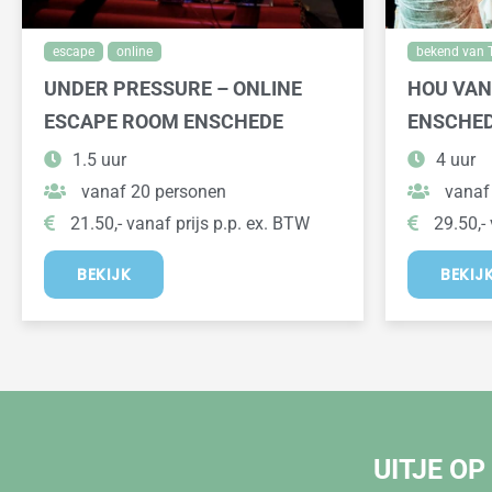
escape
online
bekend van 
UNDER PRESSURE – ONLINE
HOU VAN
ESCAPE ROOM ENSCHEDE
ENSCHE
1.5 uur
4 uur
vanaf 20 personen
vanaf
21.50,- vanaf prijs p.p. ex. BTW
29.50,- 
BEKIJK
BEKIJ
UITJE OP