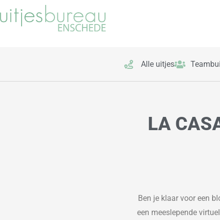
Ga
naar
de
inhoud
Alle uitjes
Teambui
LA CAS
Ben je klaar voor een b
een meeslepende virtuel