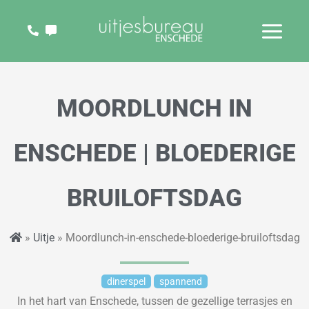
Ga
naar
de
inhoud
MOORDLUNCH IN
ENSCHEDE | BLOEDERIGE
BRUILOFTSDAG
»
Uitje
» Moordlunch-in-enschede-bloederige-bruiloftsdag
dinerspel
spannend
In het hart van Enschede, tussen de gezellige terrasjes en