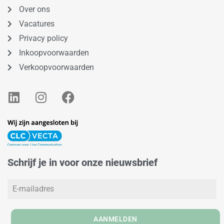
Over ons
Vacatures
Privacy policy
Inkoopvoorwaarden
Verkoopvoorwaarden
L
I
F
i
n
a
n
s
c
k
t
e
e
a
b
d
g
o
Schrijf je in voor onze nieuwsbrief
i
r
o
n
a
k
m
AANMELDEN