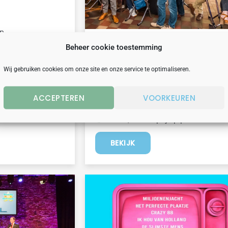
p.
bekend van TV
humor
quiz
Beheer cookie toestemming
RANKING YOUR COLLEAGUES –
Wij gebruiken cookies om onze site en onze service te optimaliseren.
QUIZ EDITIE IN ENSCHEDE
2 uur
ACCEPTEREN
VOORKEUREN
vanaf 20 personen
31.50,- vanaf prijs p.p.
BEKIJK