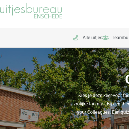
Ga
naar
de
inhoud
Alle uitjes
Teambui
Kies je deze keer voor th
vrolijke thema’s. Bij een t
your Colleagues. Een quiz