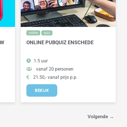
online
quiz
OW
ONLINE PUBQUIZ ENSCHEDE
1.5 uur
vanaf 20 personen
21.50,- vanaf prijs p.p.
BEKIJK
Volgende
→