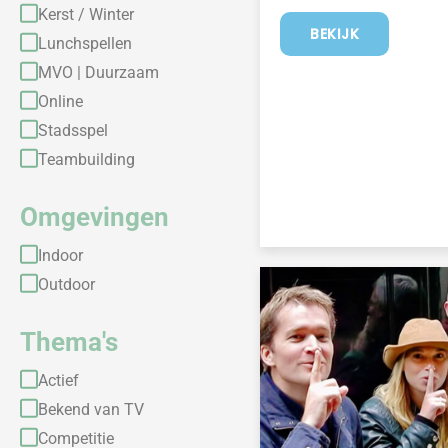
Kerst / Winter
BEKIJK
Lunchspellen
MVO | Duurzaam
Online
Stadsspel
Teambuilding
Omgevingen
Indoor
Outdoor
Thema's
Actief
Bekend van TV
Competitie