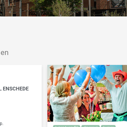
den
L ENSCHEDE
p.