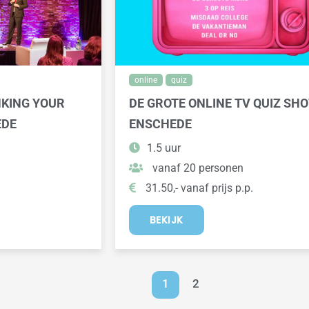
online
quiz
NKING YOUR
DE GROTE ONLINE TV QUIZ SH
EDE
ENSCHEDE
1.5 uur
vanaf 20 personen
31.50,- vanaf prijs p.p.
BEKIJK
1
2