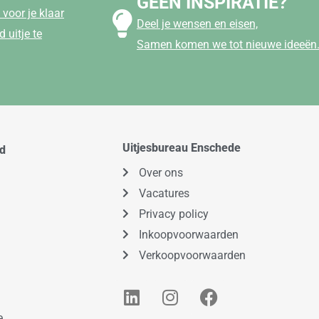
GEEN INSPIRATIE?
voor je klaar
Deel je wensen en eisen,
 uitje te
Samen komen we tot nieuwe ideeën
Uitjesbureau Enschede
od
Over ons
Vacatures
Privacy policy
Inkoopvoorwaarden
Verkoopvoorwaarden
L
I
F
i
n
a
e