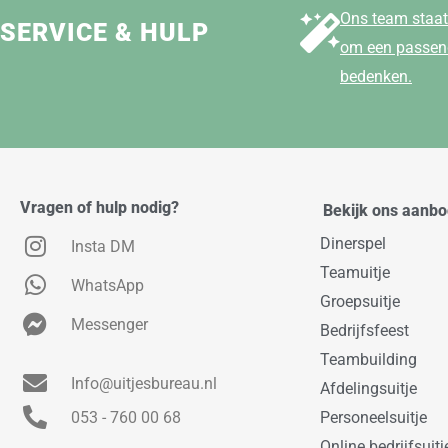
Ons team staat 
SERVICE & HULP
om een passend
bedenken.
Vragen of hulp nodig?
Bekijk ons aanb
Dinerspel
Insta DM
Teamuitje
WhatsApp
Groepsuitje
Messenger
Bedrijfsfeest
Teambuilding
Info@uitjesbureau.nl
Afdelingsuitje
053 - 760 00 68
Personeelsuitje
Online bedrijfsuitj