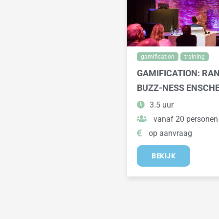
gamification
training
GAMIFICATION: RA
BUZZ-NESS ENSCH
3.5 uur
vanaf 20 personen
op aanvraag
BEKIJK