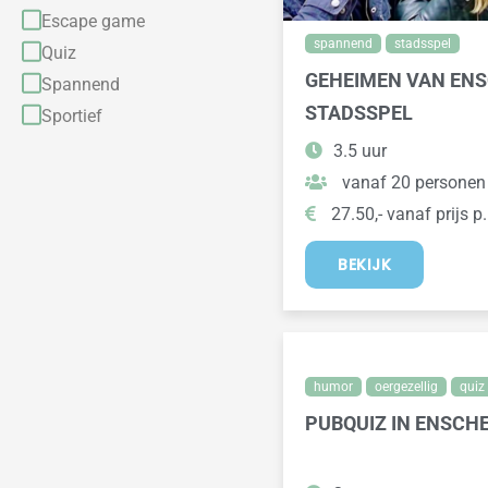
Escape game
spannend
stadsspel
Quiz
GEHEIMEN VAN EN
Spannend
STADSSPEL
Sportief
3.5 uur
vanaf 20 personen
27.50,- vanaf prijs p.
BEKIJK
humor
oergezellig
quiz
PUBQUIZ IN ENSCH