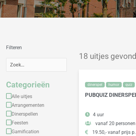
Filteren
18 uitjes gevon
Categorieën
dinerspel
humor
quiz
PUBQUIZ DINERSPE
Alle uitjes
Arrangementen
Dinerspellen
4 uur
Feesten
vanaf 20 personen
Gamification
19.50,- vanaf prijs p.