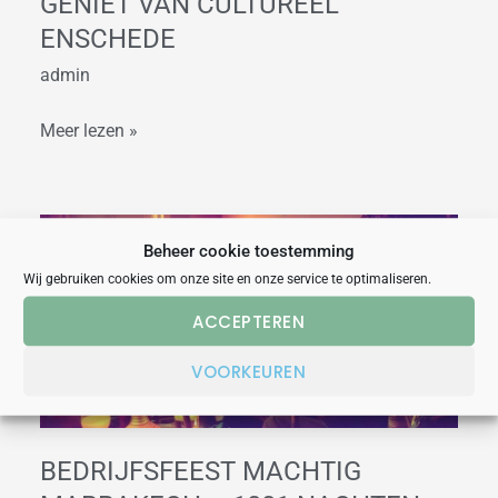
GENIET VAN CULTUREEL
ENSCHEDE
admin
Meer lezen »
Bedrijfsfeest
Beheer cookie toestemming
Machtig
Wij gebruiken cookies om onze site en onze service te optimaliseren.
Marrakech
ACCEPTEREN
–
1001
VOORKEUREN
nachten
Enschede
BEDRIJFSFEEST MACHTIG