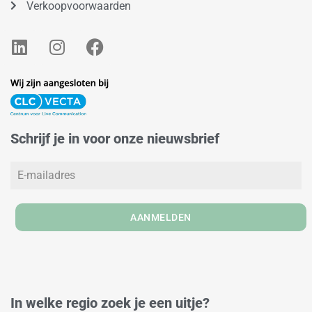
Verkoopvoorwaarden
L
I
F
i
n
a
n
s
c
k
t
e
e
a
b
d
g
o
Schrijf je in voor onze nieuwsbrief
i
r
o
n
a
k
m
AANMELDEN
In welke regio zoek je een uitje?