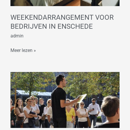
WEEKENDARRANGEMENT VOOR
BEDRIJVEN IN ENSCHEDE
admin
Meer lezen »
Vergaderen
en
Stadsspel
in
Enschede