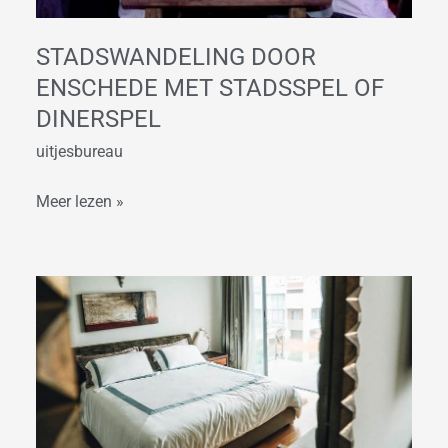
dinerspel
STADSWANDELING DOOR
ENSCHEDE MET STADSSPEL OF
DINERSPEL
uitjesbureau
Meer lezen »
Weekendarrangement
voor
bedrijven
in
Enschede