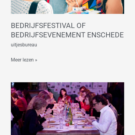
BEDRIJFSFESTIVAL OF
BEDRIJFSEVENEMENT ENSCHEDE
uitjesbureau
Meer lezen »
Stadswandeling
door
Enschede
met
stadsspel
of